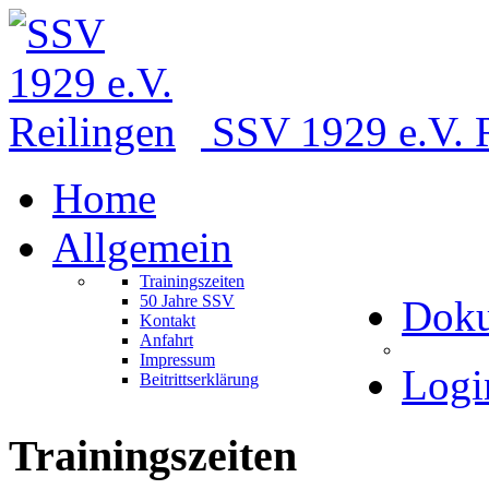
S
S
V
1
9
2
9
e
.
V
.
Home
Allgemein
Trainingszeiten
50 Jahre SSV
Dok
Kontakt
Anfahrt
Impressum
Logi
Beitrittserklärung
Trainingszeiten